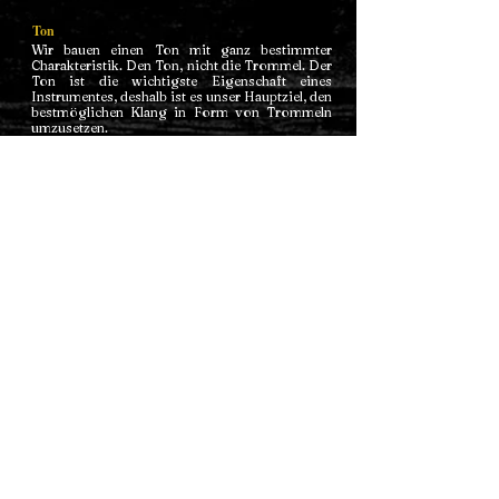
Ton
Wir bauen einen Ton mit ganz bestimmter
Charakteristik. Den Ton, nicht die Trommel. Der
Ton ist die wichtigste Eigenschaft eines
Instrumentes, deshalb ist es unser Hauptziel, den
bestmöglichen Klang in Form von Trommeln
umzusetzen.
Klanghölzer
Bei unseren Trommeln kommen nur
handverlesene Hölzer zum Einsatz. In unserem
Holzlager herrscht eine große Auswahl an
Klanghölzern, die mit großer Sorgfalt behandelt
und verarbeitet werden. Die besonderen Hölzer
mit außergewöhnlichem Wuchs, Farbe und
Maserung verleihen Ihrer Trommel eine
einzigartige Ausstrahlung und eine persönliche
Note.