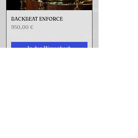
BACKBEAT ENFORCE
Preis
950,00 €
inkl. MwSt.
In den Warenkorb