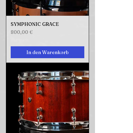
SYMPHONIC GRACE
Preis
800,00 €
inkl. MwSt.
In den Warenkorb