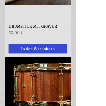
DRUMSTICK MIT GRAVUR
Preis
30,00 €
inkl. MwSt.
In den Warenkorb