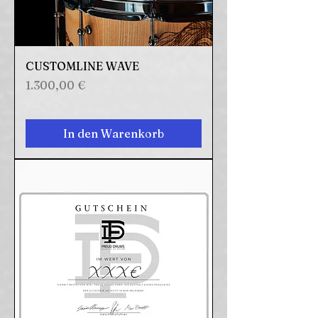
CUSTOMLINE WAVE
Preis
1.300,00 €
inkl. MwSt.
In den Warenkorb