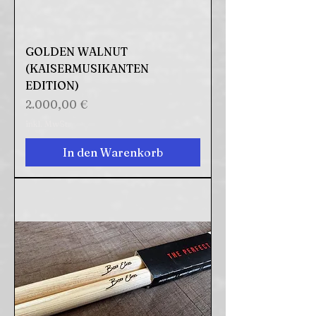
GOLDEN WALNUT
(KAISERMUSIKANTEN
EDITION)
Preis
2.000,00 €
inkl. MwSt.
In den Warenkorb