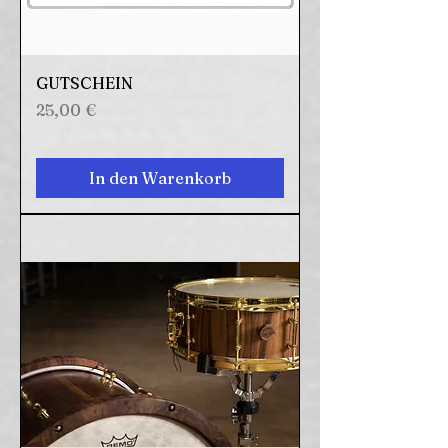
GUTSCHEIN
Preis
25,00 €
inkl. MwSt.
In den Warenkorb