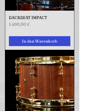
BACKBEAT IMPACT
Preis
1.400,00 €
inkl. MwSt.
In den Warenkorb