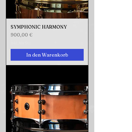
SYMPHONIC HARMONY
Preis
900,00 €
inkl. MwSt.
In den Warenkorb