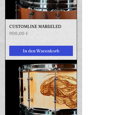
CUSTOMLINE MARBELED
Preis
900,00 €
inkl. MwSt.
In den Warenkorb