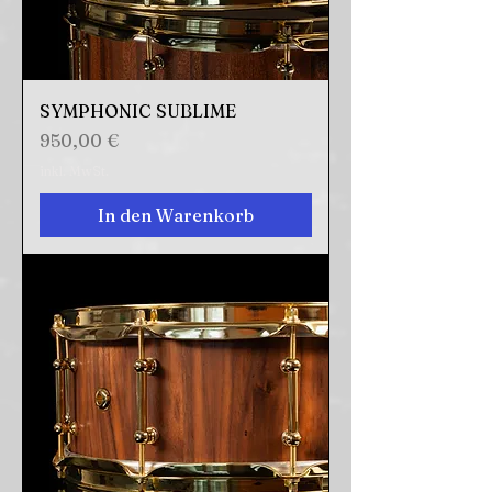
SYMPHONIC SUBLIME
Preis
950,00 €
inkl. MwSt.
In den Warenkorb