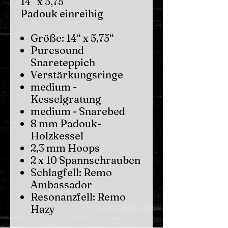
14“ x 5,75“
Padouk einreihig
Größe: 14“ x 5,75“
Puresound
Snareteppich
Verstärkungsringe
medium -
Kesselgratung
medium - Snarebed
8 mm Padouk-
Holzkessel
2,3 mm Hoops
2 x 10 Spannschrauben
Schlagfell: Remo
Ambassador
Resonanzfell: Remo
Hazy