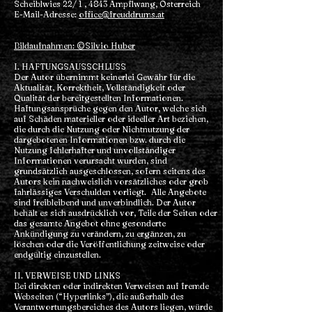
Scheiblwies 22/ 1 , 4843 Ampflwang, Österreich
E-Mail-Adresse:
office@freuddrums.at
Bildaufnahmen: ©Silvio Huber
I. HAFTUNGSAUSSCHLUSS
Der Autor übernimmt keinerlei Gewähr für die
Aktualität, Korrektheit, Vollständigkeit oder
Qualität der bereitgestellten Informationen.
Haftungsansprüche gegen den Autor, welche sich
auf Schäden materieller oder ideeller Art beziehen,
die durch die Nutzung oder Nichtnutzung der
dargebotenen Informationen bzw. durch die
Nutzung fehlerhafter und unvollständiger
Informationen verursacht wurden, sind
grundsätzlich ausgeschlossen, sofern seitens des
Autors kein nachweislich vorsätzliches oder grob
fahrlässiges Verschulden vorliegt. Alle Angebote
sind freibleibend und unverbindlich. Der Autor
behält es sich ausdrücklich vor, Teile der Seiten oder
das gesamte Angebot ohne gesonderte
Ankündigung zu verändern, zu ergänzen, zu
löschen oder die Veröffentlichung zeitweise oder
endgültig einzustellen.
II. VERWEISE UND LINKS
Bei direkten oder indirekten Verweisen auf fremde
Webseiten (“Hyperlinks”), die außerhalb des
Verantwortungsbereiches des Autors liegen, würde