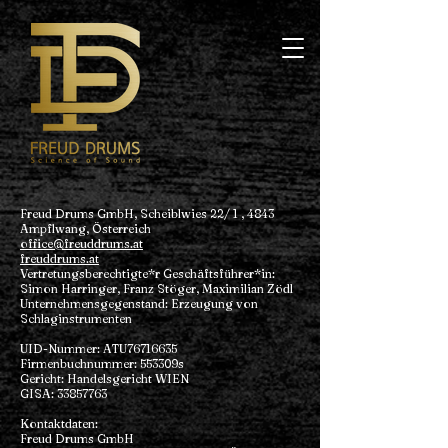
Freud Drums GmbH, Scheiblwies 22/ 1 , 4843
Ampflwang, Österreich
office@freuddrums.at
freuddrums.at
Vertretungsberechtigte*r Geschäftsführer*in:
Simon Harringer, Franz Stöger, Maximilian Zödl
Unternehmensgegenstand: Erzeugung von
Schlaginstrumenten
UID-Nummer: ATU76716635
Firmenbuchnummer: 553309s
Gericht: Handelsgericht WIEN
GISA:
33857763
Kontaktdaten:
Freud Drums GmbH