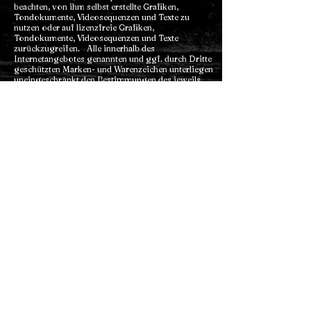
beachten, von ihm selbst erstellte Grafiken,
Tondokumente, Videosequenzen und Texte zu
nutzen oder auf lizenzfreie Grafiken,
Tondokumente, Videosequenzen und Texte
zurückzugreifen. Alle innerhalb des
Internetangebotes genannten und ggf. durch Dritte
geschützten Marken- und Warenzeichen unterliegen
uneingeschränkt den Bestimmungen des jeweils
gültigen Kennzeichenrechts und den Besitzrechten
der jeweiligen eingetragenen Eigentümer. Allein
aufgrund der bloßen Nennung ist nicht der Schluss
zu ziehen, dass Markenzeichen nicht durch Rechte
Dritter geschützt sind! Das Copyright für
veröffentlichte, vom Autor selbst erstellte Objekte
bleibt allein beim Autor der Seiten. Eine
Vervielfältigung oder Verwendung solcher Grafiken,
Tondokumente, Videosequenzen und Texte in
anderen elektronischen oder gedruckten
Publikationen ist ohne ausdrückliche Zustimmung
des Autors nicht gestattet.
IV. RECHTSWIRKSAMKEIT DIESES
HAFTUNGSAUSSCHLUSSES
Dieser Haftungsausschluss ist als Teil des
Internetangebotes zu betrachten, von dem aus auf
diese Seite verwiesen wurde. Sofern Teile oder
einzelne Formulierungen dieses Textes der
geltenden Rechtslage nicht, nicht mehr oder nicht
vollständig entsprechen sollten, bleiben die übrigen
Teile des Dokumentes in ihrem Inhalt und ihrer