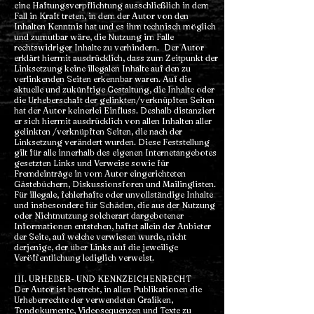
eine Haftungsverpflichtung ausschließlich in dem
Fall in Kraft treten, in dem der Autor von den
Inhalten Kenntnis hat und es ihm technisch möglich
und zumutbar wäre, die Nutzung im Falle
rechtswidriger Inhalte zu verhindern. Der Autor
erklärt hiermit ausdrücklich, dass zum Zeitpunkt der
Linksetzung keine illegalen Inhalte auf den zu
verlinkenden Seiten erkennbar waren. Auf die
aktuelle und zukünftige Gestaltung, die Inhalte oder
die Urheberschaft der gelinkten/verknüpften Seiten
hat der Autor keinerlei Einfluss. Deshalb distanziert
er sich hiermit ausdrücklich von allen Inhalten aller
gelinkten /verknüpften Seiten, die nach der
Linksetzung verändert wurden. Diese Feststellung
gilt für alle innerhalb des eigenen Internetangebotes
gesetzten Links und Verweise sowie für
Fremdeinträge in vom Autor eingerichteten
Gästebüchern, Diskussionsforen und Mailinglisten.
Für illegale, fehlerhafte oder unvollständige Inhalte
und insbesondere für Schäden, die aus der Nutzung
oder Nichtnutzung solcherart dargebotener
Informationen entstehen, haftet allein der Anbieter
der Seite, auf welche verwiesen wurde, nicht
derjenige, der über Links auf die jeweilige
Veröffentlichung lediglich verweist.
III. URHEBER- UND KENNZEICHENRECHT
Der Autor ist bestrebt, in allen Publikationen die
Urheberrechte der verwendeten Grafiken,
Tondokumente, Videosequenzen und Texte zu