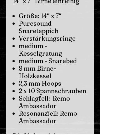
14“ x 7“ Birne einreihig
Größe: 14“ x 7“
Puresound
Snareteppich
Verstärkungsringe
medium -
Kesselgratung
medium - Snarebed
8 mm Birne-
Holzkessel
2,3 mm Hoops
2 x 10 Spannschrauben
Schlagfell: Remo
Ambassador
Resonanzfell: Remo
Ambassador
Die Lieferzeit beträgt