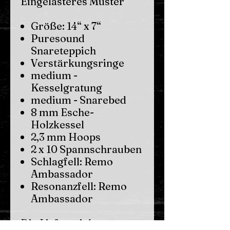
Eingelasteres Muster
Größe: 14“ x 7“
Puresound
Snareteppich
Verstärkungsringe
medium -
Kesselgratung
medium - Snarebed
8 mm Esche-
Holzkessel
2,3 mm Hoops
2 x 10 Spannschrauben
Schlagfell: Remo
Ambassador
Resonanzfell: Remo
Ambassador
Die Lieferzeit beträgt