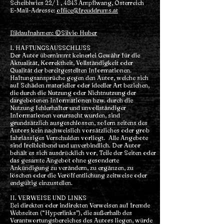
Scheiblwies 22/ 1 , 4843 Ampflwang, Österreich
E-Mail-Adresse:
office@freuddrums.at
Bildaufnahmen: ©Silvio Huber
I. HAFTUNGSAUSSCHLUSS
Der Autor übernimmt keinerlei Gewähr für die
Aktualität, Korrektheit, Vollständigkeit oder
Qualität der bereitgestellten Informationen.
Haftungsansprüche gegen den Autor, welche sich
auf Schäden materieller oder ideeller Art beziehen,
die durch die Nutzung oder Nichtnutzung der
dargebotenen Informationen bzw. durch die
Nutzung fehlerhafter und unvollständiger
Informationen verursacht wurden, sind
grundsätzlich ausgeschlossen, sofern seitens des
Autors kein nachweislich vorsätzliches oder grob
fahrlässiges Verschulden vorliegt. Alle Angebote
sind freibleibend und unverbindlich. Der Autor
behält es sich ausdrücklich vor, Teile der Seiten oder
das gesamte Angebot ohne gesonderte
Ankündigung zu verändern, zu ergänzen, zu
löschen oder die Veröffentlichung zeitweise oder
endgültig einzustellen.
II. VERWEISE UND LINKS
Bei direkten oder indirekten Verweisen auf fremde
Webseiten (“Hyperlinks”), die außerhalb des
Verantwortungsbereiches des Autors liegen, würde