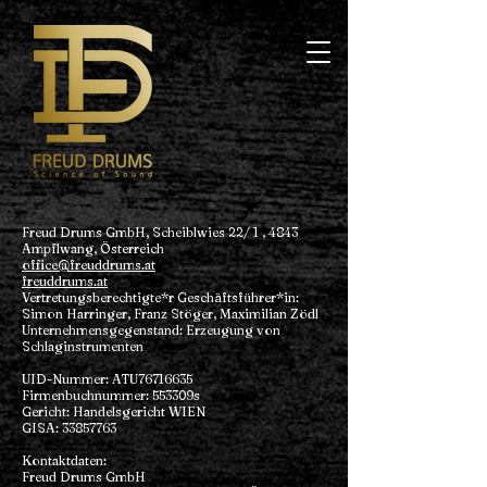
Freud Drums GmbH, Scheiblwies 22/ 1 , 4843
Ampflwang, Österreich
office@freuddrums.at
freuddrums.at
Vertretungsberechtigte*r Geschäftsführer*in:
Simon Harringer, Franz Stöger, Maximilian Zödl
Unternehmensgegenstand: Erzeugung von
Schlaginstrumenten
UID-Nummer: ATU76716635
Firmenbuchnummer: 553309s
Gericht: Handelsgericht WIEN
GISA:
33857763
Kontaktdaten:
Freud Drums GmbH