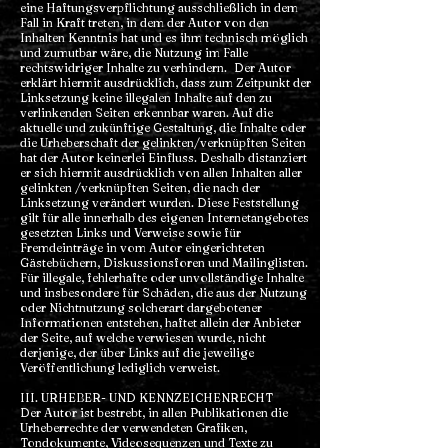
eine Haftungsverpflichtung ausschließlich in dem
Fall in Kraft treten, in dem der Autor von den
Inhalten Kenntnis hat und es ihm technisch möglich
und zumutbar wäre, die Nutzung im Falle
rechtswidriger Inhalte zu verhindern. Der Autor
erklärt hiermit ausdrücklich, dass zum Zeitpunkt der
Linksetzung keine illegalen Inhalte auf den zu
verlinkenden Seiten erkennbar waren. Auf die
aktuelle und zukünftige Gestaltung, die Inhalte oder
die Urheberschaft der gelinkten/verknüpften Seiten
hat der Autor keinerlei Einfluss. Deshalb distanziert
er sich hiermit ausdrücklich von allen Inhalten aller
gelinkten /verknüpften Seiten, die nach der
Linksetzung verändert wurden. Diese Feststellung
gilt für alle innerhalb des eigenen Internetangebotes
gesetzten Links und Verweise sowie für
Fremdeinträge in vom Autor eingerichteten
Gästebüchern, Diskussionsforen und Mailinglisten.
Für illegale, fehlerhafte oder unvollständige Inhalte
und insbesondere für Schäden, die aus der Nutzung
oder Nichtnutzung solcherart dargebotener
Informationen entstehen, haftet allein der Anbieter
der Seite, auf welche verwiesen wurde, nicht
derjenige, der über Links auf die jeweilige
Veröffentlichung lediglich verweist.
III. URHEBER- UND KENNZEICHENRECHT
Der Autor ist bestrebt, in allen Publikationen die
Urheberrechte der verwendeten Grafiken,
Tondokumente, Videosequenzen und Texte zu