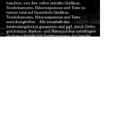
beachten, von ihm selbst erstellte Grafiken,
Tondokumente, Videosequenzen und Texte zu
nutzen oder auf lizenzfreie Grafiken,
Tondokumente, Videosequenzen und Texte
zurückzugreifen. Alle innerhalb des
Internetangebotes genannten und ggf. durch Dritte
geschützten Marken- und Warenzeichen unterliegen
uneingeschränkt den Bestimmungen des jeweils
gültigen Kennzeichenrechts und den Besitzrechten
der jeweiligen eingetragenen Eigentümer. Allein
aufgrund der bloßen Nennung ist nicht der Schluss
zu ziehen, dass Markenzeichen nicht durch Rechte
Dritter geschützt sind! Das Copyright für
veröffentlichte, vom Autor selbst erstellte Objekte
bleibt allein beim Autor der Seiten. Eine
Vervielfältigung oder Verwendung solcher Grafiken,
Tondokumente, Videosequenzen und Texte in
anderen elektronischen oder gedruckten
Publikationen ist ohne ausdrückliche Zustimmung
des Autors nicht gestattet.
IV. RECHTSWIRKSAMKEIT DIESES
HAFTUNGSAUSSCHLUSSES
Dieser Haftungsausschluss ist als Teil des
Internetangebotes zu betrachten, von dem aus auf
diese Seite verwiesen wurde. Sofern Teile oder
einzelne Formulierungen dieses Textes der
geltenden Rechtslage nicht, nicht mehr oder nicht
vollständig entsprechen sollten, bleiben die übrigen
Teile des Dokumentes in ihrem Inhalt und ihrer