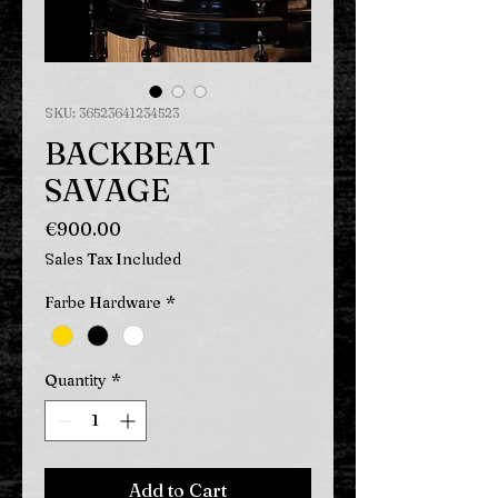
SKU: 36523641234523
BACKBEAT
SAVAGE
Price
€900.00
Sales Tax Included
Farbe Hardware
*
Quantity
*
Add to Cart