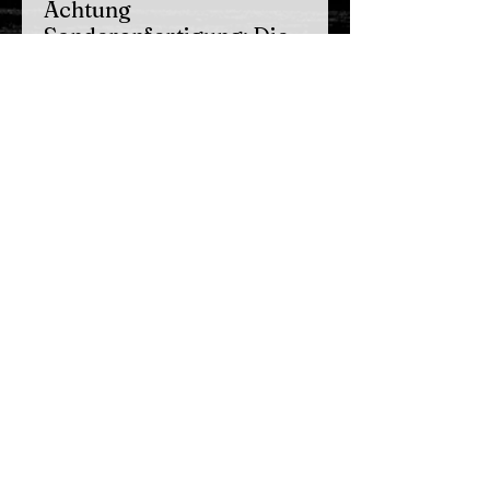
Achtung
Sonderanfertigung: Die
Lieferzeit beträgt nach
Erhalt der
Bezahlbestätigung ca. 8-
10 Wochen. Bitte
beachten Sie, dass bei
Sonderanfertigungen
entsprechend dem Fern-
und Auswärtsgeschäfte-
Gesetz § 18 Absatz 1
Ziffer 3 keine Geld-
Zurück-Garantie
gewährt werden kann.
Privacy