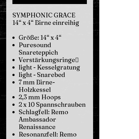
SYMPHONIC GRACE
14“ x 4“ Birne einreihig
Größe: 14“ x 4“
Puresound
Snareteppich
Verstärkungsringe
light - Kesselgratung
light - Snarebed
7 mm Birne-
Holzkessel
2,3 mm Hoops
2 x 10 Spannschrauben
Schlagfell: Remo
Ambassador
Renaissance
Resonanzfell: Remo