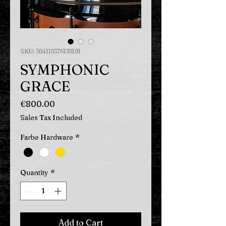
SKU: 364115376135191
SYMPHONIC
GRACE
Price
€800.00
Sales Tax Included
Farbe Hardware
*
Quantity
*
Add to Cart